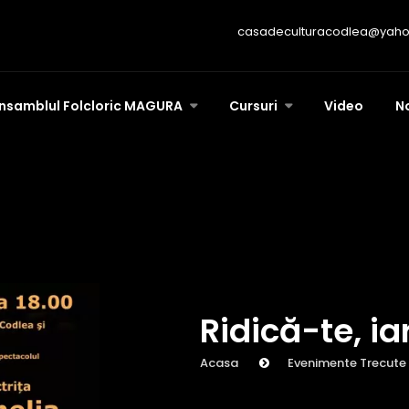
casadeculturacodlea@yah
nsamblul Folcloric MAGURA
Cursuri
Video
N
Ridică-te, ia
Acasa
Evenimente Trecute