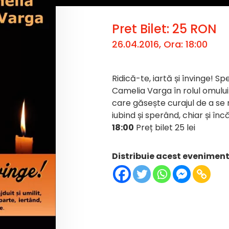
Pret Bilet: 25 RON
26.04.2016, Ora: 18:00
Ridică-te, iartă și învinge! S
Camelia Varga în rolul omului a
care găsește curajul de a se 
iubind și sperând, chiar și în
18:00
Preț bilet 25 lei
Distribuie acest eveniment