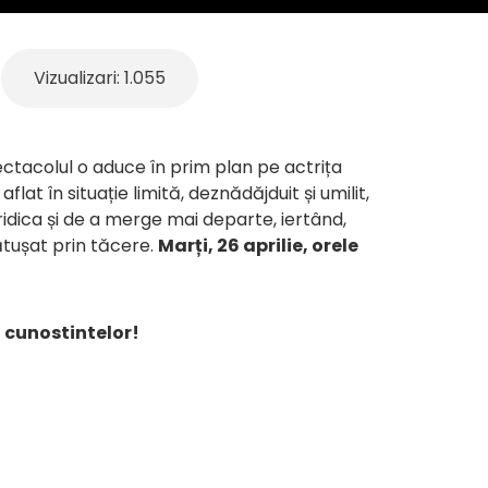
Vizualizari: 1.055
pectacolul o aduce în prim plan pe actrița
flat în situație limită, deznădăjduit și umilit,
ridica și de a merge mai departe, iertând,
cătușat prin tăcere.
Marți, 26 aprilie, orele
 cunostintelor!