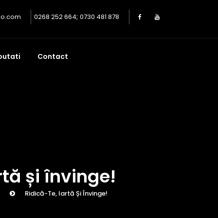
;
oo.com
0268 252 664
0730 481 878
outati
Contact
rtă și învinge!
Ridică-Te, Iartă Și Învinge!