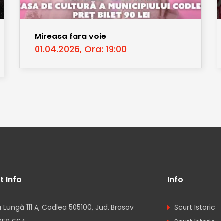
Mireasa fara voie
01.04.2026, Ora: 19:00
t Info
Info
 Lungă 111 A, Codlea 505100, Jud. Brasov
Scurt Istoric