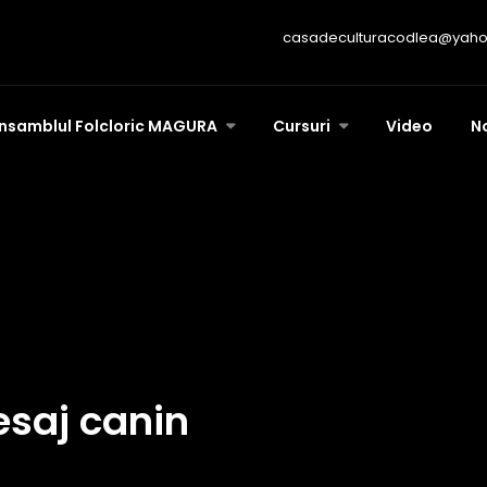
casadeculturacodlea@yah
nsamblul Folcloric MAGURA
Cursuri
Video
N
esaj canin