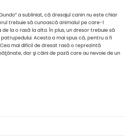
undo” a subliniat, că dresajul canin nu este chiar
esorul trebuie să cunoască animalul pe care-l
 la o rasă la alta. În plus, un dresor trebuie să
atrupedului. Acesta a mai spus că, pentru a fi
. „Cea mai dificil de dresat rasă o reprezintă
ăţânate, dar şi câini de pază care au nevoie de un