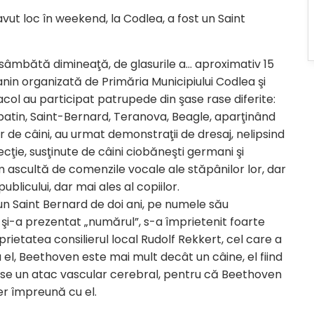
vut loc în weekend, la Codlea, a fost un Saint
 sâmbătă dimineaţă, de glasurile a… aproximativ 15
anin organizată de Primăria Municipiului Codlea şi
ol au participat patrupede din şase rase diferite:
tin, Saint-Bernard, Teranova, Beagle, aparţinând
 de câini, au urmat demonstraţii de dresaj, nelipsind
ţie, susţinute de câini ciobăneşti germani şi
um ascultă de comenzile vocale ale stăpânilor lor, dar
ublicului, dar mai ales al copiilor.
un Saint Bernard de doi ani, pe numele său
şi-a prezentat „numărul”, s-a împrietenit foarte
rietatea consilierul local Rudolf Rekkert, cel care a
u el, Beethoven este mai mult decât un câine, el fiind
rise un atac vascular cerebral, pentru că Beethoven
er împreună cu el.