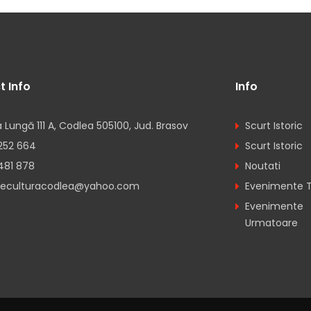
t Info
Info
 Lungă 111 A, Codlea 505100, Jud. Brasov
Scurt Istoric
252 664
Scurt Istoric
481 878
Noutati
eculturacodlea@yahoo.com
Evenimente 
Evenimente
Urmatoare