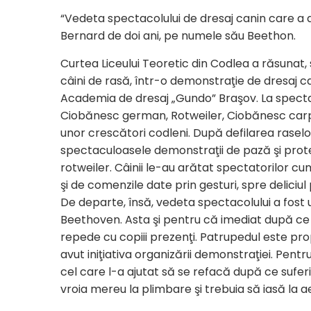
“Vedeta spectacolului de dresaj canin care a a
Bernard de doi ani, pe numele său Beethon.
Curtea Liceului Teoretic din Codlea a răsunat,
câini de rasă, într-o demonstraţie de dresaj c
Academia de dresaj „Gundo” Braşov. La spectac
Ciobănesc german, Rotweiler, Ciobănesc carpa
unor crescători codleni. După defilarea raselor
spectaculoasele demonstraţii de pază şi protec
rotweiler. Câinii le-au arătat spectatorilor c
şi de comenzile date prin gesturi, spre deliciul p
De departe, însă, vedeta spectacolului a fost 
Beethoven. Asta şi pentru că imediat după ce 
repede cu copiii prezenţi. Patrupedul este prop
avut iniţiativa organizării demonstraţiei. Pentr
cel care l-a ajutat să se refacă după ce sufe
vroia mereu la plimbare şi trebuia să iasă la a