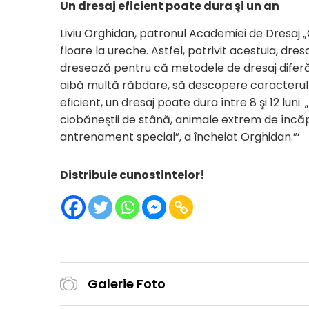
Un dresaj eficient poate dura şi un an
Liviu Orghidan, patronul Academiei de Dresaj „G
floare la ureche. Astfel, potrivit acestuia, dr
dresează pentru că metodele de dresaj diferă de
aibă multă răbdare, să descopere caracterul p
eficient, un dresaj poate dura între 8 şi 12 luni
ciobăneştii de stână, animale extrem de încăp
antrenament special”, a încheiat Orghidan.”‘
Distribuie cunostintelor!
Galerie Foto