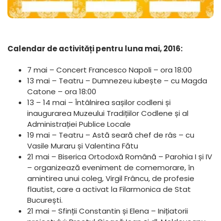
Calendar de activități pentru luna mai, 2016:
7 mai – Concert Francesco Napoli – ora 18:00
13 mai – Teatru – Dumnezeu iubește – cu Magda
Catone – ora 18:00
13 – 14 mai – Întâlnirea sașilor codleni și
inaugurarea Muzeului Tradițiilor Codlene și al
Administrației Publice Locale
19 mai – Teatru – Astă seară chef de râs – cu
Vasile Muraru și Valentina Fătu
21 mai – Biserica Ortodoxă Română – Parohia I și IV
– organizează eveniment de comemorare, în
amintirea unui coleg, Virgil Frâncu, de profesie
flautist, care a activat la Filarmonica de Stat
București.
21 mai – Sfinții Constantin și Elena – Inițiatorii