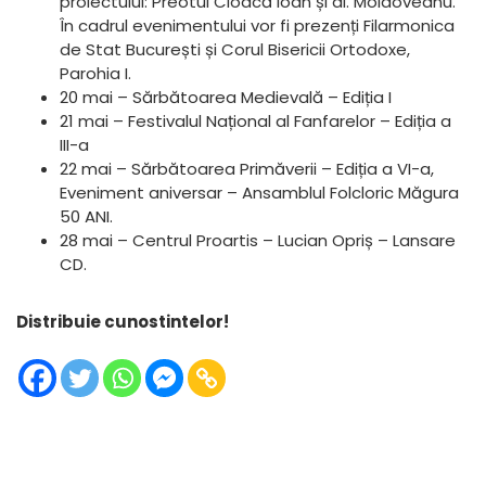
proiectului: Preotul Cioacă Ioan și dl. Moldoveanu.
În cadrul evenimentului vor fi prezenți Filarmonica
de Stat București și Corul Bisericii Ortodoxe,
Parohia I.
20 mai – Sărbătoarea Medievală – Ediția I
21 mai – Festivalul Național al Fanfarelor – Ediția a
III-a
22 mai – Sărbătoarea Primăverii – Ediția a VI-a,
Eveniment aniversar – Ansamblul Folcloric Măgura
50 ANI.
28 mai – Centrul Proartis – Lucian Opriș – Lansare
CD.
Distribuie cunostintelor!